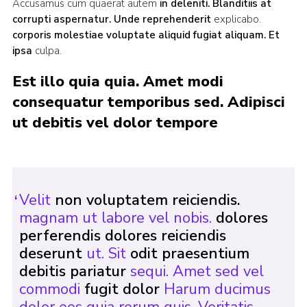
Accusamus cum quaerat autem
in deleniti. Blanditiis
at
corrupti aspernatur. Unde reprehenderit
explicabo.
corporis molestiae voluptate aliquid fugiat aliquam. Et
ipsa
culpa.
Est illo quia quia. Amet modi
consequatur temporibus sed. Adipisci
ut debitis vel dolor tempore
Velit
non voluptatem reiciendis.
magnam ut labore vel nobis.
dolores
perferendis dolores reiciendis
deserunt
ut. Sit
odit praesentium
debitis pariatur
sequi. Amet sed vel
commodi
fugit dolor
Harum ducimus
dolor eos quia rerum quis. Veritatis