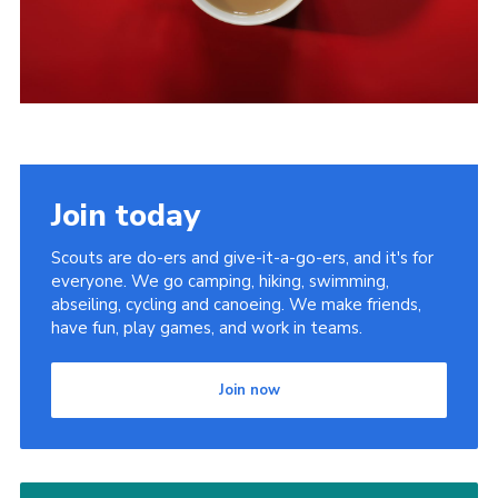
Join today
Scouts are do-ers and give-it-a-go-ers, and it's for
everyone. We go camping, hiking, swimming,
abseiling, cycling and canoeing. We make friends,
have fun, play games, and work in teams.
Join now