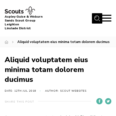
Menu
Aspley Guise & Woburn
Sands Scout Group
Leighton
Home
Linslade District
About Us
Aliquid voluptatem eius minima totam dolorem ducimus
Join
News
Aliquid voluptatem eius
Events
minima totam dolorem
Gallery
ducimus
Uniform
DATE: 12TH JUL 2018
AUTHOR: SCOUT WEBSITES
Contact
SHARE THIS POST
Cookies